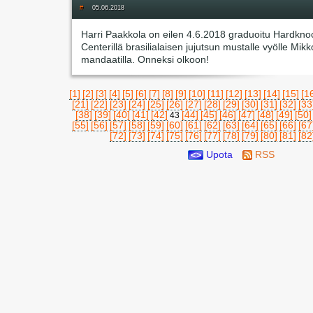
#
05.06.2018
Harri Paakkola on eilen 4.6.2018 graduoitu Hardkno
Centerillä brasilialaisen jujutsun mustalle vyölle Mik
mandaatilla. Onneksi olkoon!
[1]
[2]
[3]
[4]
[5]
[6]
[7]
[8]
[9]
[10]
[11]
[12]
[13]
[14]
[15]
[1
[21]
[22]
[23]
[24]
[25]
[26]
[27]
[28]
[29]
[30]
[31]
[32]
[33
[38]
[39]
[40]
[41]
[42]
[44]
[45]
[46]
[47]
[48]
[49]
[50]
43
[55]
[56]
[57]
[58]
[59]
[60]
[61]
[62]
[63]
[64]
[65]
[66]
[67
[72]
[73]
[74]
[75]
[76]
[77]
[78]
[79]
[80]
[81]
[82
Upota
RSS