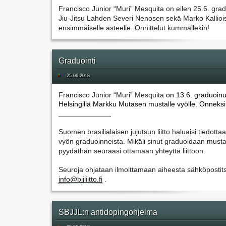
Francisco Junior “Muri” Mesquita on eilen 25.6. grad
Jiu-Jitsu Lahden Severi Nenosen sekä Marko Kallioi
ensimmäiselle asteelle. Onnittelut kummallekin! 
Graduointi
#
25.06.2018
Francisco Junior “Muri” Mesquita 
on 13.6. graduoinut
Helsingillä Markku Mutasen mustalle vyölle. Onneksi
_____________
Suomen brasilialaisen jujutsun liitto haluaisi tiedotta
vyön graduoinneista. Mikäli sinut graduoidaan mustall
pyydäthän seuraasi ottamaan yhteyttä liittoon.
info@bjjliitto.fi
 .
SBJJL:n antidopingohjelma