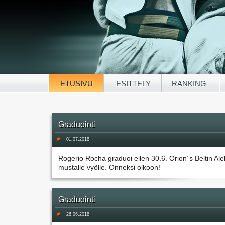
ETUSIVU
ESITTELY
RANKING
Graduointi
#
01.07.2018
Rogerio Rocha graduoi eilen 30.6. Orion´s Beltin Al
mustalle vyölle. Onneksi olkoon!
Graduointi
#
26.06.2018