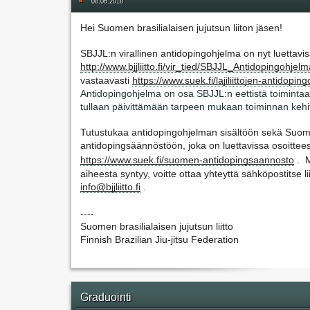
#
08.06.2018
Hei Suomen brasilialaisen jujutsun liiton jäsen!
http://www.bjjliitto.fi/vir_tied/SBJJL_Antidopingohjelm
vastaavasti 
https://www.suek.fi/lajiliittojen-antidopin
Antidopingohjelma on osa SBJJL:n eettistä toiminta
tullaan päivittämään tarpeen mukaan toiminnan kehi
Tutustukaa antidopingohjelman sisältöön sekä Suom
https://www.suek.fi/suomen-antidopingsaannosto
.  
info@bjjliitto.fi
 . 
----
Suomen brasilialaisen jujutsun liitto
Finnish Brazilian Jiu-jitsu Federation
Graduointi