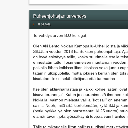
Puheenjohtajan tervehdys
#
11.03.2018
Tervehdys arvon BJJ-kollegat,
Olen Aki Lehto Nokian Kamppailu-Urheilijoista ja viikko
SBJJL:n vuoden 2018 hallituksen puheenjohtaja. Ajatt
on hyvä esittäytyä teille, koska suurimalle osalle teist
ennestään tuttu. Tosin viimeisen muutaman vuoden ai
paikalla lähes kaikissa liiton kisoissa sekä junnu cup
tatamin ulkopuolella, mutta jokusen kerran olen toki 
kisatatamillekin sekä ottelijana että tuomarina.
Itse olen aktiiviharrastaja ja kaikki kolme lastani ova
kisaveteraaneja”. Kuten jo seuranimestä ilmenee kotisa
Nokialla. Vaimon mielestä välillä ”kotisali” on enemmä
sali…. Nooh, mitä sitä kiertelemään, kyllä BJJ ja kam
(potkunyrkkeilyä olen harrastanut liki 25 vuotta) muo
elämäntavan, jota työssäkäynti tuppaa vain häiritse
Tälle toimikaudelle liiton hallitus uudistui merkittäväst