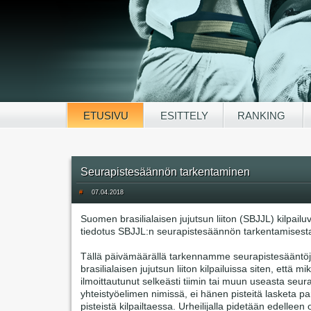
ETUSIVU
ESITTELY
RANKING
Seurapistesäännön tarkentaminen
#
07.04.2018
Suomen brasilialaisen jujutsun liiton (SBJJL) kilpail
tiedotus SBJJL:n seurapistesäännön tarkentamisest
Tällä päivämäärällä tarkennamme seurapistesäänt
brasilialaisen jujutsun liiton kilpailuissa siten, että mik
ilmoittautunut selkeästi tiimin tai muun useasta seu
yhteistyöelimen nimissä, ei hänen pisteitä lasketa 
pisteistä kilpailtaessa. Urheilijalla pidetään edelleen