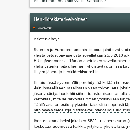
Peltoniemen mustalle vyölle. Onnittelut!
Henkilörekisterivelvoitteet
#
27.03.2018
Asiatervehdys,
Suomen ja Euroopan unionin tietosuojalait ovat uudi
yleistä tietosuoja-asetusta sovelletaan 25.5.2018 alk
EU:n jäsenmaissa. Tämän asetuksen soveltamisen 
yhdistystenkin pitää hieman ryhdistäytyä omissa kä
liittyen jäsen- ja henkilörekistereihin.
En aio tässä syvemmälti perehdyttää ketään tietosuo
-lain ihmeelliseen maailmaan vaan toivon, että jokai
jäsenyhdistys huolehtii siihen tutustumiseen omalla t
kartoittaa, mitä se tarkoittaa oman yhdistyksen käytä
Täällä asia on esitetty yksinkertaisesti ja nopeasti lä
http://www.tietosuoja.fi/fi/index/euntietosuojauudistu
Ihan ensimmäiseksi jokaisen SBJJL:n jäsenseuran (t
koskettaa Suomessa kaikkia yrityksiä, yhdistyksiä, jne