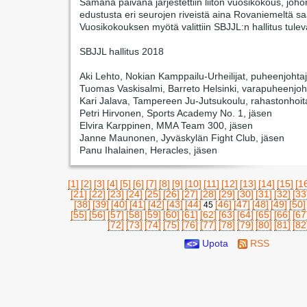
Samana päivänä järjestettiin liiton vuosikokous, joho
edustusta eri seurojen riveistä aina Rovaniemeltä s
Vuosikokouksen myötä valittiin SBJJL:n hallitus tulev
SBJJL hallitus 2018
Aki Lehto, Nokian Kamppailu-Urheilijat, puheenjohta
Tuomas Vaskisalmi, Barreto Helsinki, varapuheenjoh
Kari Jalava, Tampereen Ju-Jutsukoulu, rahastonhoit
Petri Hirvonen, Sports Academy No. 1, jäsen
Elvira Karppinen, MMA Team 300, jäsen
Janne Maunonen, Jyväskylän Fight Club, jäsen
Panu Ihalainen, Heracles, jäsen
[1]
[2]
[3]
[4]
[5]
[6]
[7]
[8]
[9]
[10]
[11]
[12]
[13]
[14]
[15]
[1
[21]
[22]
[23]
[24]
[25]
[26]
[27]
[28]
[29]
[30]
[31]
[32]
[33
[38]
[39]
[40]
[41]
[42]
[43]
[44]
[46]
[47]
[48]
[49]
[50]
45
[55]
[56]
[57]
[58]
[59]
[60]
[61]
[62]
[63]
[64]
[65]
[66]
[67
[72]
[73]
[74]
[75]
[76]
[77]
[78]
[79]
[80]
[81]
[82
Upota
RSS