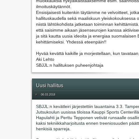
muokkauksia nykyaikaistaaksemme esim. säännöissä 
ilmoituskäytännöt.
Ensisijaisesti kuitenkin täytämme ne velvoitteet, jotka 
hallituskaudella sekä maaliskuun yleiskokouksessa on
niistä lähtökohdista jatketaan toiminnan kehittämistä. 
että saisimme aikaan jäsenseurojen kanssa aktiivise
ja sitä kautta uusia ideoita ja energiaa suomalaisen B
kehittämiseksi. Yhdessä eteenpäin!!
Hyvää kevättä kaikille ja morjestellaan, kun tavataa
Aki Lehto
SBJJL:n hallituksen puheenjohtaja
Uusi hallitus
#
06.03.2018
SBJJL:n kevätleiri järjestettiin lauantaina 3.3. Tamp
Jutsukoulun uusissa tiloissa Kauppi Sports Centerillä
Hapulahti ja Perttu Tepponen vetivät runsaalle osallis
kaksi tekniikkaharjoitusta ennen treeniosuuden päät
henkisiä sparreja.