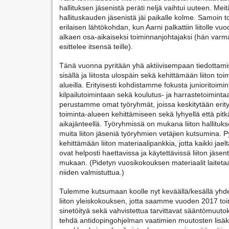
hallituksen jäsenistä peräti neljä vaihtui uuteen. Meitä
hallituskauden jäsenistä jäi paikalle kolme. Samoin to
erilaisen lähtökohdan, kun Aarni palkattiin liitolle vuo
alkaen osa-aikaiseksi toiminnanjohtajaksi (hän varma
esittelee itsensä teille).
Tänä vuonna pyritään yhä aktiivisempaan tiedottamise
sisällä ja liitosta ulospäin sekä kehittämään liiton toi
alueilla. Erityisesti kohdistamme fokusta junioritoimin
kilpailutoimintaan sekä koulutus- ja harrastetoimintaan.
perustamme omat työryhmät, joissa keskitytään erity
toiminta-alueen kehittämiseen sekä lyhyellä että pitkä
aikajänteellä. Työryhmissä on mukana liiton hallituks
muita liiton jäseniä työryhmien vetäjien kutsumina. 
kehittämään liiton materiaalipankkia, jotta kaikki jaelt
ovat helposti haettavissa ja käytettävissä liiton jäsen
mukaan. (Pidetyn vuosikokouksen materiaalit laitetaan
niiden valmistuttua.)
Tulemme kutsumaan koolle nyt keväällä/kesällä yhde
liiton yleiskokouksen, jotta saamme vuoden 2017 toi
sinetöityä sekä vahvistettua tarvittavat sääntömuuto
tehdä antidopingohjelman vaatimien muutosten lisäks