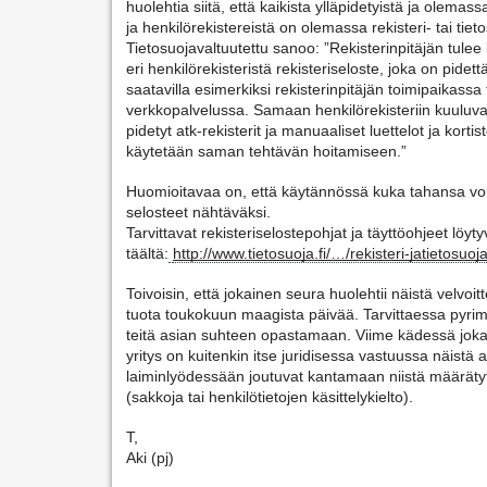
huolehtia siitä, että kaikista ylläpidetyistä ja olemassa
ja henkilörekistereistä on olemassa rekisteri- tai tiet
Tietosuojavaltuutettu sanoo: ”Rekisterinpitäjän tulee l
eri henkilörekisteristä rekisteriseloste, joka on pidettä
saatavilla esimerkiksi rekisterinpitäjän toimipaikassa t
verkkopalvelussa. Samaan henkilörekisteriin kuuluvat
pidetyt atk-rekisterit ja manuaaliset luettelot ja kortisto
käytetään saman tehtävän hoitamiseen.”
Huomioitavaa on, että käytännössä kuka tahansa voi 
selosteet nähtäväksi.
Tarvittavat rekisteriselostepohjat ja täyttöohjeet löyty
täältä:
http://www.tietosuoja.fi/…/rekisteri-jatietosuo
Toivoisin, että jokainen seura huolehtii näistä velvoit
tuota toukokuun maagista päivää. Tarvittaessa pyrimm
teitä asian suhteen opastamaan. Viime kädessä jokai
yritys on kuitenkin itse juridisessa vastuussa näistä as
laiminlyödessään joutuvat kantamaan niistä määrätyt 
(sakkoja tai henkilötietojen käsittelykielto).
T,
Aki (pj)