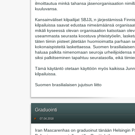
ilmoittautua minkä tahansa jäsenorganisaation nimil
kuuluvansa.
Kansainväliset kilpailijat SBJJL:n järjestämissä Finn
kilpailuissa saavat edustaa nimeämäänsä organisaat
mikäli kyseessä olevan organisaation katsotaan olev
useammasta seurasta koostuva yhteistyöelin, lasketaa
täten tiimin pisteet jätetään huomioimatta parhaan 
kokonaispisteitä laskettaessa. Suomen brasilialaisen j
haluaa palkita nimenomaan seuroja urheilijoidensa 
siksi palkitseminen tapahtuu seuratasolla, eikä tiimi
Tämä käytäntö otetaan käyttöön myös kaikissa Junn
kilpailuissa.
Suomen brasilialaisen jujutsun liitto
Graduointi
#
07.04.2018
Iran Mascarenhas on graduoinut tänään Helsingin Pa