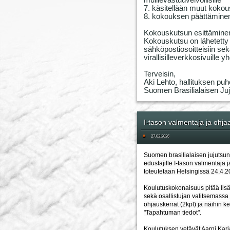
muillevastuuvelvollisille
7. käsitellään muut kokou
8. kokouksen päättämine
Kokouskutsun esittämine
Kokouskutsu on lähetetty l
sähköpostiosoitteisiin sekä 
virallisilleverkkosivuille
Terveisin,
Aki Lehto, hallituksen puh
Suomen Brasilialaisen Juju
I-tason valmentaja ja ohja
#
27.02.2026
Suomen brasilialaisen jujutsun 
edustajille I-tason valmentaja 
toteutetaan Helsingissä 24.4.2
Koulutuskokonaisuus pitää lisä
sekä osallistujan valitsemassa
ohjauskerrat (2kpl) ja näihin ker
"Tapahtuman tiedot".
Koulutuksen vetävät Aarni Karj