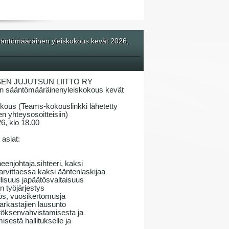
ntömääräinen yleiskokous kevät 2026,
EN JUJUTSUN LIITTO RY
n sääntömääräinenyleiskokous kevät
okous (Teams-kokouslinkki lähetetty
n yhteysosoitteisiin)
26, klo 18.00
asiat:
enjohtaja,sihteeri, kaksi
tarvittaessa kaksi ääntenlaskijaa
llisuus japäätösvaltaisuus
 työjärjestys
tös, vuosikertomusja
tarkastajien lausunto
ätöksenvahvistamisesta ja
estä hallitukselle ja