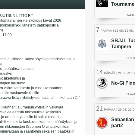
JUTSUN LIITTO RY
ntömääräinen yleiskokous kevät 2026
kokouslinkki lähetetty sähköpostilla
n)
lo 17.00
:
taja, sihteeri, kaksi pöytäkirjantarkastajaa ja
aa
s ja päätösvaltaisuus
rjestys
vuosikertomus ja
stajien lausunto
sen vahvistamisesta ja vastuuvapauden
uille vastuuvelvollisille
uraava lisäys yhdistyksen sääntöihin kohtaan 2. ”
at liikunnan ja urheilun yhteisiin vakavaa
 vakavia eettisiä rikkomuksia koskeviin
ja urheilun yhteisiin kilpailutulosten ja
tirikkomuksia koskeviin kurinpitomääräyksiin ja
isten rikkomusten (Suomen Olympiakomitean
oimivaltaan ja sääntöihin sekä sen päätöksiin.