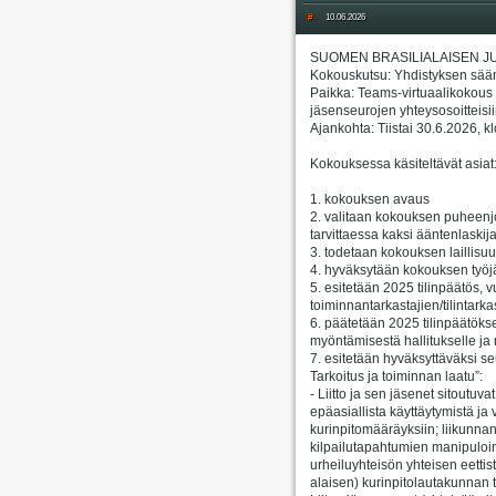
#
10.06.2026
SUOMEN BRASILIALAISEN JU
Kokouskutsu: Yhdistyksen sää
Paikka: Teams-virtuaalikokous (
jäsenseurojen yhteysosoitteisii
Ajankohta: Tiistai 30.6.2026, k
Kokouksessa käsiteltävät asiat
1. kokouksen avaus
2. valitaan kokouksen puheenjoh
tarvittaessa kaksi ääntenlaskij
3. todetaan kokouksen laillisuu
4. hyväksytään kokouksen työjä
5. esitetään 2025 tilinpäätös, 
toiminnantarkastajien/tilintarka
6. päätetään 2025 tilinpäätök
myöntämisestä hallitukselle ja m
7. esitetään hyväksyttäväksi se
Tarkoitus ja toiminnan laatu”:
- Liitto ja sen jäsenet sitoutuv
epäasiallista käyttäytymistä ja
kurinpitomääräyksiin; liikunnan 
kilpailutapahtumien manipuloin
urheiluyhteisön yhteisen eett
alaisen) kurinpitolautakunnan t