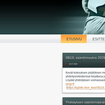
ETUSIVU
ESITTE
SBJJL sääntömuutos 202
#
22.07.2026
Kevät kokouksen päätöksen mu
yhdistysrekisterissä kirjattun
Löydät yhdistyksen voimassaol
lang=fi
(
https://bjjliitto.fi/vir_
Yhdistyksen sääntömääräi