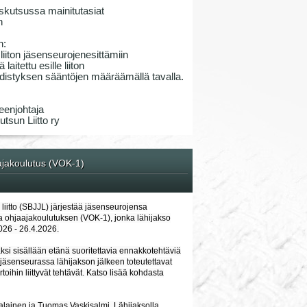
skutsussa mainitutasiat
n
n:
iiton jäsenseurojenesittämiin
laitettu esille liiton
 yhdistyksen sääntöjen määräämällä tavalla.
eenjohtaja
tsun Liitto ry
ajakoulutus (VOK-1)
liitto (SBJJL) järjestää jäsenseurojensa
ja ohjaajakoulutuksen (VOK-1), jonka lähijakso
026 - 26.4.2026.
ksi sisällään etänä suoritettavia ennakkotehtäviä
 jäsenseurassa lähijakson jälkeen toteutettavat
toihin liittyvät tehtävät. Katso lisää kohdasta
alainen ja Tuomas Vaskisalmi. Lähijaksolla