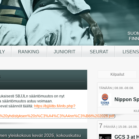
LY
RANKING
JUNIORIT
SEURAT
LISENS
6
kaisesti SBJJLn sääntömuutos on nyt
a ja sääntömuutos astuu voimaan.
evat säännöt täältä:
https://bjjliitto.fi/info.php?
tied/SBJJL%20yhdistyksen%20s%C3%A4%C3%A4nn%C3%B6t%202026.pdf
)
nen yleiskokous kevät 2026, kokouskutsu