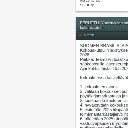
Aki Lehto, pj.
SBJJL ry.
PERUTTU: Yhdistyksen sää
kokouskutsu
#
04.05.2026
SUOMEN BRASILIALAIS
Kokouskutsu: Yhdistykse
2026
Paikka: Teams-virtuaalik
sähköpostilla jäsenseuroje
Ajankohta: Tiistai 19.5.20
Kokouksessa käsiteltävät 
1. kokouksen avaus
2. valitaan kokouksen puhe
pöytäkirjantarkastajaa ja 
3. todetaan kokouksen lai
4. hyväksytään kokouksen
5. esitetään 2025 tilinpää
toiminnantarkastajien/tilin
6. päätetään 2025 tilinpä
vastuuvapauden myöntämis