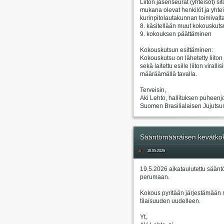
Liiton jäsenseurat (yhteisöt) s
mukana olevat henkilöt ja yhtei
kurinpitolautakunnan toimivalta
8. käsitellään muut kokouskuts
9. kokouksen päättäminen
Kokouskutsun esittäminen:
Kokouskutsu on lähetetty liiton
sekä laitettu esille liiton virall
määräämällä tavalla.
Terveisin,
Aki Lehto, hallituksen puheenj
Suomen Brasilialaisen Jujutsun 
Sääntömääräisen kevätkok
#
18.05.2026
19.5.2026 aikataulutettu säänt
perumaan.
Kokous pyritään järjestämään 
tilaisuuden uudelleen.
Yt,