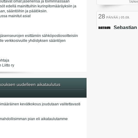
itouttavat omat jäsenensä ja toiminnassaan
söt edellä mainittuihin kurinpitomääräyksiin ja
an, sääntöihin ja päätöksiin.
ussa mainitut asiat
 jäsenseurojen esittämiin sähköpostiosoitteisiin
isille verkkosivuille yhdistyksen sääntöjen
ohtaja
Liitto ry
ouksen uudelleen aikataulutus
ömääräinen kevätkokous joudutaan valitettavasti
mahdollisimman pian eli aikataulutamme