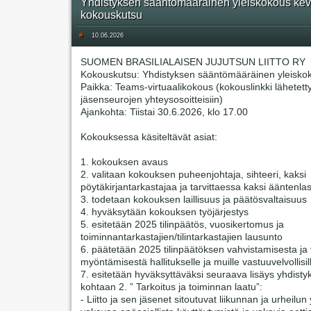
Yhdistyksen sääntömääräinen yleiskokous kev
kokouskutsu
#
10.06.2026
SUOMEN BRASILIALAISEN JUJUTSUN LIITTO RY
Kokouskutsu: Yhdistyksen sääntömääräinen yleisko
Paikka: Teams-virtuaalikokous (kokouslinkki lähetett
jäsenseurojen yhteysosoitteisiin)
Ajankohta: Tiistai 30.6.2026, klo 17.00
Kokouksessa käsiteltävät asiat:
1. kokouksen avaus
2. valitaan kokouksen puheenjohtaja, sihteeri, kaksi
pöytäkirjantarkastajaa ja tarvittaessa kaksi ääntenlas
3. todetaan kokouksen laillisuus ja päätösvaltaisuus
4. hyväksytään kokouksen työjärjestys
5. esitetään 2025 tilinpäätös, vuosikertomus ja
toiminnantarkastajien/tilintarkastajien lausunto
6. päätetään 2025 tilinpäätöksen vahvistamisesta j
myöntämisestä hallitukselle ja muille vastuuvelvollisil
7. esitetään hyväksyttäväksi seuraava lisäys yhdisty
kohtaan 2. ” Tarkoitus ja toiminnan laatu”:
- Liitto ja sen jäsenet sitoutuvat liikunnan ja urheilun 