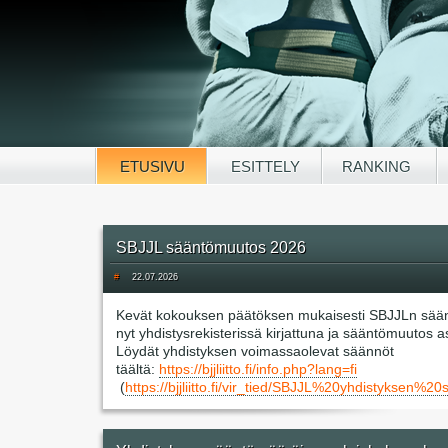
ETUSIVU
ESITTELY
RANKING
SBJJL sääntömuutos 2026
#
22.07.2026
Kevät kokouksen päätöksen mukaisesti SBJJLn sää
nyt yhdistysrekisterissä kirjattuna ja sääntömuutos 
Löydät yhdistyksen voimassaolevat säännöt
täältä:
https://bjjliitto.fi/info.php?lang=fi
(
https://bjjliitto.fi/vir_tied/SBJJL%20yhdisty