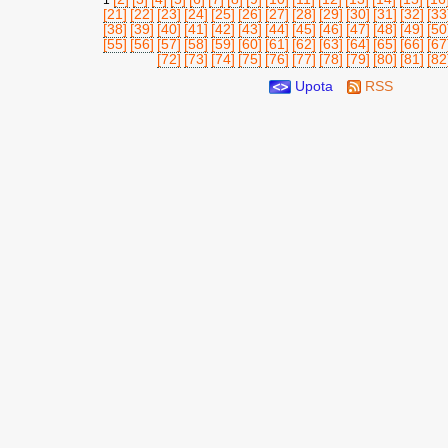
1
[21]
[22]
[23]
[24]
[25]
[26]
[27]
[28]
[29]
[30]
[31]
[32]
[33
[38]
[39]
[40]
[41]
[42]
[43]
[44]
[45]
[46]
[47]
[48]
[49]
[50
[55]
[56]
[57]
[58]
[59]
[60]
[61]
[62]
[63]
[64]
[65]
[66]
[67
[72]
[73]
[74]
[75]
[76]
[77]
[78]
[79]
[80]
[81]
[82
Upota
RSS