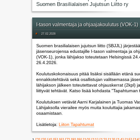
Suomen Brasilialaisen Jujutsun Liitto ry
I-tason valmentaja ja ohjaajakoulutus (VOK-1)
#
27.02.2026
Suomen brasilialaisen jujutsun liitto (SBJJL) järjestä
jäsenseurojensa edustajille I-tason valmentaja ja oh
(VOK-1), jonka lähijakso toteutetaan Helsingissä 24.
26.4.2026.
Koulutuskokonaisuus pitää lisäksi sisällään etänä suo
ennakkotehtäviä sekä osallistujan valitsemassa jäs
lähijakson jälkeen toteutettavat ohjauskerrat (2kpl) ja
liittyvät tehtävät. Katso lisää kohdasta "Tapahtuman t
Koulutuksen vetävät Aarni Karjalainen ja Tuomas Vas
Lähijaksolla vierailee myös muita kouluttajia jakama
osaamistaan.
Lisätietoja:
Liiton Tapahtumat
[2]
[3]
[4]
[5]
[6]
[7]
[8]
[9]
[10]
[11]
[12]
[13]
[14]
[15]
[16