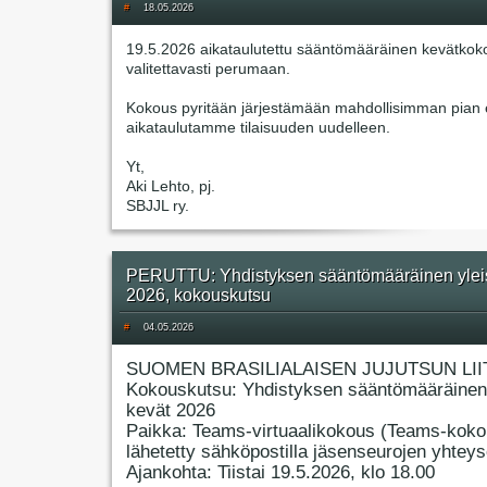
#
18.05.2026
19.5.2026 aikataulutettu sääntömääräinen kevätkok
valitettavasti perumaan.
Kokous pyritään järjestämään mahdollisimman pian e
aikataulutamme tilaisuuden uudelleen.
Yt,
Aki Lehto, pj.
SBJJL ry.
PERUTTU: Yhdistyksen sääntömääräinen ylei
2026, kokouskutsu
#
04.05.2026
SUOMEN BRASILIALAISEN JUJUTSUN LII
Kokouskutsu: Yhdistyksen sääntömääräinen
kevät 2026
Paikka: Teams-virtuaalikokous (Teams-koko
lähetetty sähköpostilla jäsenseurojen yhteyso
Ajankohta: Tiistai 19.5.2026, klo 18.00