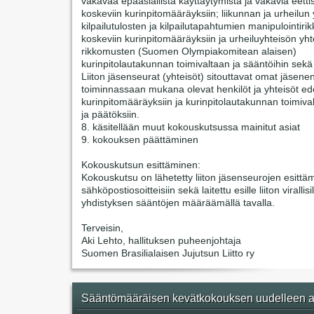
vakavaa epäasiallista käyttäytymistä ja vakavia eetti
koskeviin kurinpitomääräyksiin; liikunnan ja urheilun 
kilpailutulosten ja kilpailutapahtumien manipulointir
koskeviin kurinpitomääräyksiin ja urheiluyhteisön yht
rikkomusten (Suomen Olympiakomitean alaisen)
kurinpitolautakunnan toimivaltaan ja sääntöihin sekä
Liiton jäsenseurat (yhteisöt) sitouttavat omat jäsene
toiminnassaan mukana olevat henkilöt ja yhteisöt ede
kurinpitomääräyksiin ja kurinpitolautakunnan toimiva
ja päätöksiin.
8. käsitellään muut kokouskutsussa mainitut asiat
9. kokouksen päättäminen
Kokouskutsun esittäminen:
Kokouskutsu on lähetetty liiton jäsenseurojen esittäm
sähköpostiosoitteisiin sekä laitettu esille liiton virallisi
yhdistyksen sääntöjen määräämällä tavalla.
Terveisin,
Aki Lehto, hallituksen puheenjohtaja
Suomen Brasilialaisen Jujutsun Liitto ry
Sääntömääräisen kevätkokouksen uudelleen a