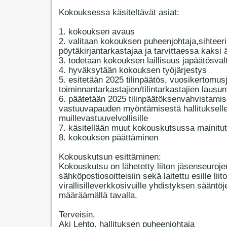
Kokouksessa käsiteltävät asiat:
1. kokouksen avaus
2. valitaan kokouksen puheenjohtaja,sihteeri
pöytäkirjantarkastajaa ja tarvittaessa kaksi 
3. todetaan kokouksen laillisuus japäätösval
4. hyväksytään kokouksen työjärjestys
5. esitetään 2025 tilinpäätös, vuosikertomus
toiminnantarkastajien/tilintarkastajien lausun
6. päätetään 2025 tilinpäätöksenvahvistamis
vastuuvapauden myöntämisestä hallitukselle
muillevastuuvelvollisille
7. käsitellään muut kokouskutsussa mainitut
8. kokouksen päättäminen
Kokouskutsun esittäminen:
Kokouskutsu on lähetetty liiton jäsenseuroje
sähköpostiosoitteisiin sekä laitettu esille liit
virallisilleverkkosivuille yhdistyksen sääntöj
määräämällä tavalla.
Terveisin,
Aki Lehto, hallituksen puheenjohtaja