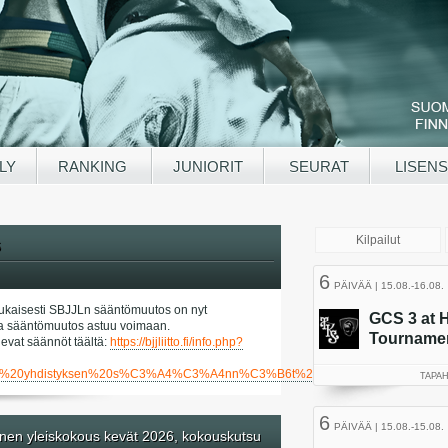
LY
RANKING
JUNIORIT
SEURAT
LISENS
6
kaisesti SBJJLn sääntömuutos on nyt
a ja sääntömuutos astuu voimaan.
evat säännöt täältä:
https://bjjliitto.fi/info.php?
tied/SBJJL%20yhdistyksen%20s%C3%A4%C3%A4nn%C3%B6t%202026.pdf
)
nen yleiskokous kevät 2026, kokouskutsu