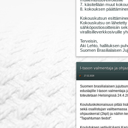
muillevastuuvelvollisille
7. käsitellään muut kokou
8. kokouksen päättämine
Kokouskutsun esittämine
Kokouskutsu on lähetetty l
sähköpostiosoitteisiin sekä 
virallisilleverkkosivuille
Terveisin,
Aki Lehto, hallituksen puh
Suomen Brasilialaisen Juju
I-tason valmentaja ja ohja
#
27.02.2026
Suomen brasilialaisen jujutsun 
edustajille I-tason valmentaja 
toteutetaan Helsingissä 24.4.2
Koulutuskokonaisuus pitää lisä
sekä osallistujan valitsemassa
ohjauskerrat (2kpl) ja näihin ker
"Tapahtuman tiedot".
Koulutuksen vetävät Aarni Karj