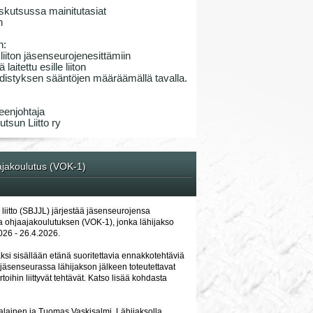
skutsussa mainitutasiat
n
n:
iiton jäsenseurojenesittämiin
laitettu esille liiton
 yhdistyksen sääntöjen määräämällä tavalla.
eenjohtaja
tsun Liitto ry
ajakoulutus (VOK-1)
liitto (SBJJL) järjestää jäsenseurojensa
ja ohjaajakoulutuksen (VOK-1), jonka lähijakso
026 - 26.4.2026.
ksi sisällään etänä suoritettavia ennakkotehtäviä
 jäsenseurassa lähijakson jälkeen toteutettavat
toihin liittyvät tehtävät. Katso lisää kohdasta
alainen ja Tuomas Vaskisalmi. Lähijaksolla