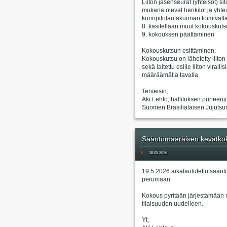
Liiton jäsenseurat (yhteisöt) s
mukana olevat henkilöt ja yhtei
kurinpitolautakunnan toimivalta
8. käsitellään muut kokouskuts
9. kokouksen päättäminen
Kokouskutsun esittäminen:
Kokouskutsu on lähetetty liiton
sekä laitettu esille liiton virall
määräämällä tavalla.
Terveisin,
Aki Lehto, hallituksen puheenj
Suomen Brasilialaisen Jujutsun 
Sääntömääräisen kevätkok
#
18.05.2026
19.5.2026 aikataulutettu säänt
perumaan.
Kokous pyritään järjestämään 
tilaisuuden uudelleen.
Yt,