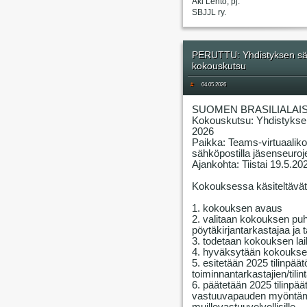
Aki Lehto, pj.
SBJJL ry.
PERUTTU: Yhdistyksen sää
kokouskutsu
#
04.05.2026
SUOMEN BRASILIALAIS
Kokouskutsu: Yhdistykse
2026
Paikka: Teams-virtuaalik
sähköpostilla jäsenseuroje
Ajankohta: Tiistai 19.5.20
Kokouksessa käsiteltävät 
1. kokouksen avaus
2. valitaan kokouksen puhe
pöytäkirjantarkastajaa ja 
3. todetaan kokouksen lai
4. hyväksytään kokouksen
5. esitetään 2025 tilinpää
toiminnantarkastajien/tilin
6. päätetään 2025 tilinpä
vastuuvapauden myöntämis