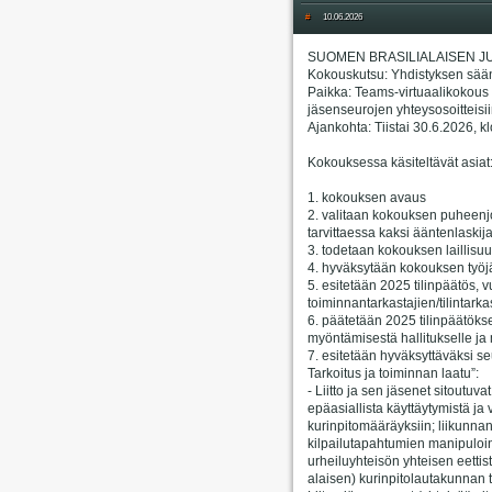
#
10.06.2026
SUOMEN BRASILIALAISEN JU
Kokouskutsu: Yhdistyksen sää
Paikka: Teams-virtuaalikokous (
jäsenseurojen yhteysosoitteisii
Ajankohta: Tiistai 30.6.2026, k
Kokouksessa käsiteltävät asiat
1. kokouksen avaus
2. valitaan kokouksen puheenjoh
tarvittaessa kaksi ääntenlaskij
3. todetaan kokouksen laillisuu
4. hyväksytään kokouksen työjä
5. esitetään 2025 tilinpäätös, 
toiminnantarkastajien/tilintarka
6. päätetään 2025 tilinpäätök
myöntämisestä hallitukselle ja m
7. esitetään hyväksyttäväksi se
Tarkoitus ja toiminnan laatu”:
- Liitto ja sen jäsenet sitoutuv
epäasiallista käyttäytymistä ja
kurinpitomääräyksiin; liikunnan 
kilpailutapahtumien manipuloin
urheiluyhteisön yhteisen eett
alaisen) kurinpitolautakunnan t