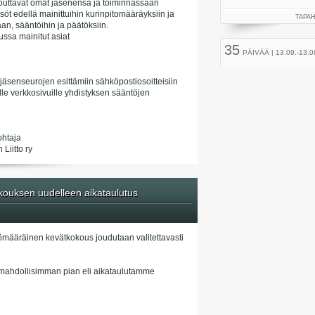
itouttavat omat jäsenensä ja toiminnassaan
söt edellä mainittuihin kurinpitomääräyksiin ja
an, sääntöihin ja päätöksiin.
ussa mainitut asiat
 jäsenseurojen esittämiin sähköpostiosoitteisiin
isille verkkosivuille yhdistyksen sääntöjen
ohtaja
Liitto ry
ouksen uudelleen aikataulutus
ömääräinen kevätkokous joudutaan valitettavasti
mahdollisimman pian eli aikataulutamme