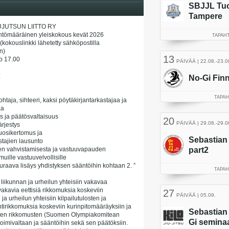
JUTSUN LIITTO RY
ntömääräinen yleiskokous kevät 2026
kokouslinkki lähetetty sähköpostilla
n)
lo 17.00
:
taja, sihteeri, kaksi pöytäkirjantarkastajaa ja
aa
s ja päätösvaltaisuus
rjestys
vuosikertomus ja
stajien lausunto
sen vahvistamisesta ja vastuuvapauden
uille vastuuvelvollisille
uraava lisäys yhdistyksen sääntöihin kohtaan 2. ”
at liikunnan ja urheilun yhteisiin vakavaa
 vakavia eettisiä rikkomuksia koskeviin
ja urheilun yhteisiin kilpailutulosten ja
tirikkomuksia koskeviin kurinpitomääräyksiin ja
isten rikkomusten (Suomen Olympiakomitean
oimivaltaan ja sääntöihin sekä sen päätöksiin.