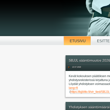
ETUSIVU
ESITTE
SBJJL sääntömuutos 202
#
22.07.2026
Kevät kokouksen päätöksen mu
yhdistysrekisterissä kirjattun
Löydät yhdistyksen voimassaol
lang=fi
(
https://bjjliitto.fi/vir_
Yhdistyksen sääntömääräi