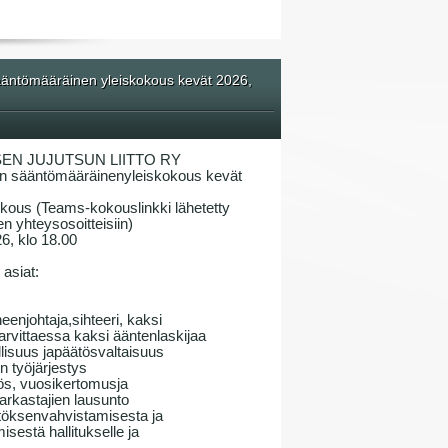
ntömääräinen yleiskokous kevät 2026,
EN JUJUTSUN LIITTO RY
n sääntömääräinenyleiskokous kevät
okous (Teams-kokouslinkki lähetetty
n yhteysosoitteisiin)
26, klo 18.00
asiat:
enjohtaja,sihteeri, kaksi
tarvittaessa kaksi ääntenlaskijaa
llisuus japäätösvaltaisuus
 työjärjestys
tös, vuosikertomusja
tarkastajien lausunto
ätöksenvahvistamisesta ja
estä hallitukselle ja