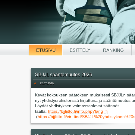
ETUSIVU
ESITTELY
RANKING
SBJJL sääntömuutos 2026
#
22.07.2026
Kevät kokouksen päätöksen mukaisesti SBJJLn sää
nyt yhdistysrekisterissä kirjattuna ja sääntömuutos 
Löydät yhdistyksen voimassaolevat säännöt
täältä:
https://bjjliitto.fi/info.php?lang=fi
(
https://bjjliitto.fi/vir_tied/SBJJL%20yhdisty