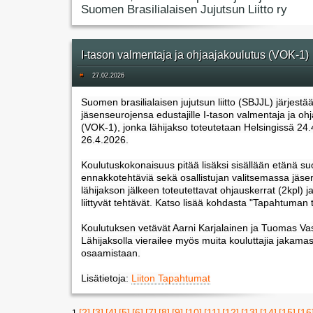
Suomen Brasilialaisen Jujutsun Liitto ry
I-tason valmentaja ja ohjaajakoulutus (VOK-1)
#
27.02.2026
Suomen brasilialaisen jujutsun liitto (SBJJL) järjestä
jäsenseurojensa edustajille I-tason valmentaja ja oh
(VOK-1), jonka lähijakso toteutetaan Helsingissä 24.
26.4.2026.
Koulutuskokonaisuus pitää lisäksi sisällään etänä suo
ennakkotehtäviä sekä osallistujan valitsemassa jäs
lähijakson jälkeen toteutettavat ohjauskerrat (2kpl) ja
liittyvät tehtävät. Katso lisää kohdasta "Tapahtuman t
Koulutuksen vetävät Aarni Karjalainen ja Tuomas Vas
Lähijaksolla vierailee myös muita kouluttajia jakama
osaamistaan.
Lisätietoja:
Liiton Tapahtumat
[2]
[3]
[4]
[5]
[6]
[7]
[8]
[9]
[10]
[11]
[12]
[13]
[14]
[15]
[16