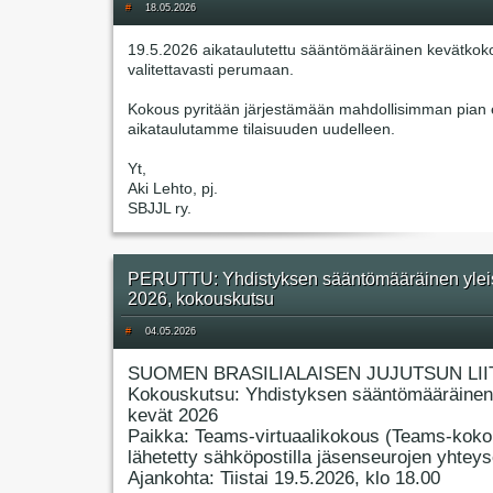
#
18.05.2026
19.5.2026 aikataulutettu sääntömääräinen kevätkok
valitettavasti perumaan.
Kokous pyritään järjestämään mahdollisimman pian e
aikataulutamme tilaisuuden uudelleen.
Yt,
Aki Lehto, pj.
SBJJL ry.
PERUTTU: Yhdistyksen sääntömääräinen ylei
2026, kokouskutsu
#
04.05.2026
SUOMEN BRASILIALAISEN JUJUTSUN LII
Kokouskutsu: Yhdistyksen sääntömääräinen
kevät 2026
Paikka: Teams-virtuaalikokous (Teams-koko
lähetetty sähköpostilla jäsenseurojen yhteyso
Ajankohta: Tiistai 19.5.2026, klo 18.00