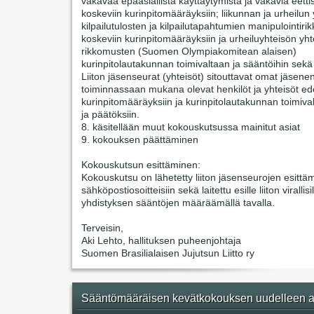
vakavaa epäasiallista käyttäytymistä ja vakavia eetti
koskeviin kurinpitomääräyksiin; liikunnan ja urheilun 
kilpailutulosten ja kilpailutapahtumien manipulointir
koskeviin kurinpitomääräyksiin ja urheiluyhteisön yht
rikkomusten (Suomen Olympiakomitean alaisen)
kurinpitolautakunnan toimivaltaan ja sääntöihin sekä
Liiton jäsenseurat (yhteisöt) sitouttavat omat jäsene
toiminnassaan mukana olevat henkilöt ja yhteisöt ede
kurinpitomääräyksiin ja kurinpitolautakunnan toimiva
ja päätöksiin.
8. käsitellään muut kokouskutsussa mainitut asiat
9. kokouksen päättäminen
Kokouskutsun esittäminen:
Kokouskutsu on lähetetty liiton jäsenseurojen esittäm
sähköpostiosoitteisiin sekä laitettu esille liiton virallisi
yhdistyksen sääntöjen määräämällä tavalla.
Terveisin,
Aki Lehto, hallituksen puheenjohtaja
Suomen Brasilialaisen Jujutsun Liitto ry
Sääntömääräisen kevätkokouksen uudelleen a