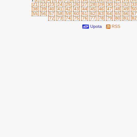
1
[21]
[22]
[23]
[24]
[25]
[26]
[27]
[28]
[29]
[30]
[31]
[32]
[33
[38]
[39]
[40]
[41]
[42]
[43]
[44]
[45]
[46]
[47]
[48]
[49]
[50
[55]
[56]
[57]
[58]
[59]
[60]
[61]
[62]
[63]
[64]
[65]
[66]
[67
[72]
[73]
[74]
[75]
[76]
[77]
[78]
[79]
[80]
[81]
[82
Upota
RSS