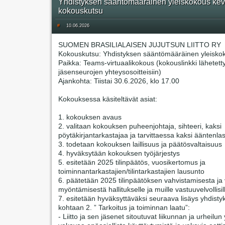
Yhdistyksen sääntömääräinen yleiskokous kev
kokouskutsu
#
10.06.2026
SUOMEN BRASILIALAISEN JUJUTSUN LIITTO RY
Kokouskutsu: Yhdistyksen sääntömääräinen yleisko
Paikka: Teams-virtuaalikokous (kokouslinkki lähetett
jäsenseurojen yhteysosoitteisiin)
Ajankohta: Tiistai 30.6.2026, klo 17.00
Kokouksessa käsiteltävät asiat:
1. kokouksen avaus
2. valitaan kokouksen puheenjohtaja, sihteeri, kaksi
pöytäkirjantarkastajaa ja tarvittaessa kaksi ääntenlas
3. todetaan kokouksen laillisuus ja päätösvaltaisuus
4. hyväksytään kokouksen työjärjestys
5. esitetään 2025 tilinpäätös, vuosikertomus ja
toiminnantarkastajien/tilintarkastajien lausunto
6. päätetään 2025 tilinpäätöksen vahvistamisesta j
myöntämisestä hallitukselle ja muille vastuuvelvollisil
7. esitetään hyväksyttäväksi seuraava lisäys yhdisty
kohtaan 2. ” Tarkoitus ja toiminnan laatu”:
- Liitto ja sen jäsenet sitoutuvat liikunnan ja urheilun 