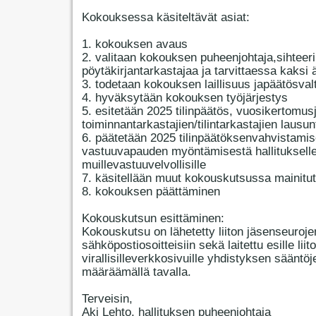
Kokouksessa käsiteltävät asiat:
1. kokouksen avaus
2. valitaan kokouksen puheenjohtaja,sihteeri
pöytäkirjantarkastajaa ja tarvittaessa kaksi 
3. todetaan kokouksen laillisuus japäätösval
4. hyväksytään kokouksen työjärjestys
5. esitetään 2025 tilinpäätös, vuosikertomus
toiminnantarkastajien/tilintarkastajien lausun
6. päätetään 2025 tilinpäätöksenvahvistamis
vastuuvapauden myöntämisestä hallitukselle
muillevastuuvelvollisille
7. käsitellään muut kokouskutsussa mainitut
8. kokouksen päättäminen
Kokouskutsun esittäminen:
Kokouskutsu on lähetetty liiton jäsenseuroje
sähköpostiosoitteisiin sekä laitettu esille liit
virallisilleverkkosivuille yhdistyksen sääntöj
määräämällä tavalla.
Terveisin,
Aki Lehto, hallituksen puheenjohtaja