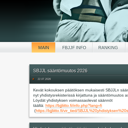
MAIN
FBJJF INFO
RANKING
SBJJL sääntömuutos 2026
#
22.07.2026
Kevät kokouksen päätöksen mukaisesti SBJJLn sää
nyt yhdistysrekisterissä kirjattuna ja sääntömuutos 
Löydät yhdistyksen voimassaolevat säännöt
täältä:
https://bjjliitto.fi/info.php?lang=fi
(
https://bjjliitto.fi/vir_tied/SBJJL%20yhdisty