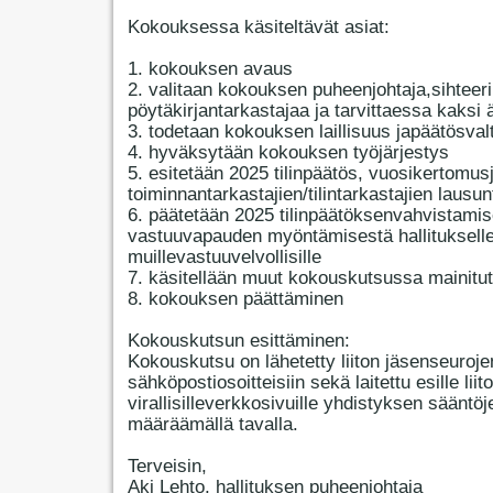
Kokouksessa käsiteltävät asiat:
1. kokouksen avaus
2. valitaan kokouksen puheenjohtaja,sihteeri
pöytäkirjantarkastajaa ja tarvittaessa kaksi 
3. todetaan kokouksen laillisuus japäätösval
4. hyväksytään kokouksen työjärjestys
5. esitetään 2025 tilinpäätös, vuosikertomus
toiminnantarkastajien/tilintarkastajien lausun
6. päätetään 2025 tilinpäätöksenvahvistamis
vastuuvapauden myöntämisestä hallitukselle
muillevastuuvelvollisille
7. käsitellään muut kokouskutsussa mainitut
8. kokouksen päättäminen
Kokouskutsun esittäminen:
Kokouskutsu on lähetetty liiton jäsenseuroje
sähköpostiosoitteisiin sekä laitettu esille liit
virallisilleverkkosivuille yhdistyksen sääntöj
määräämällä tavalla.
Terveisin,
Aki Lehto, hallituksen puheenjohtaja