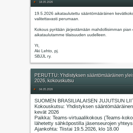
#
18.05.2026
19.5.2026 aikataulutettu sääntömääräinen kevätkok
valitettavasti perumaan.
Kokous pyritään järjestämään mahdollisimman pian e
aikataulutamme tilaisuuden uudelleen.
Yt,
Aki Lehto, pj.
SBJJL ry.
PERUTTU: Yhdistyksen sääntömääräinen ylei
2026, kokouskutsu
#
04.05.2026
SUOMEN BRASILIALAISEN JUJUTSUN LII
Kokouskutsu: Yhdistyksen sääntömääräinen
kevät 2026
Paikka: Teams-virtuaalikokous (Teams-koko
lähetetty sähköpostilla jäsenseurojen yhteyso
Ajankohta: Tiistai 19.5.2026, klo 18.00