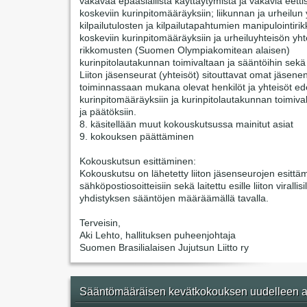
vakavaa epäasiallista käyttäytymistä ja vakavia eetti
koskeviin kurinpitomääräyksiin; liikunnan ja urheilun 
kilpailutulosten ja kilpailutapahtumien manipulointir
koskeviin kurinpitomääräyksiin ja urheiluyhteisön yht
rikkomusten (Suomen Olympiakomitean alaisen)
kurinpitolautakunnan toimivaltaan ja sääntöihin sekä
Liiton jäsenseurat (yhteisöt) sitouttavat omat jäsene
toiminnassaan mukana olevat henkilöt ja yhteisöt ede
kurinpitomääräyksiin ja kurinpitolautakunnan toimiva
ja päätöksiin.
8. käsitellään muut kokouskutsussa mainitut asiat
9. kokouksen päättäminen
Kokouskutsun esittäminen:
Kokouskutsu on lähetetty liiton jäsenseurojen esittäm
sähköpostiosoitteisiin sekä laitettu esille liiton virallisi
yhdistyksen sääntöjen määräämällä tavalla.
Terveisin,
Aki Lehto, hallituksen puheenjohtaja
Suomen Brasilialaisen Jujutsun Liitto ry
Sääntömääräisen kevätkokouksen uudelleen a