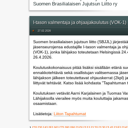
Suomen Brasilialaisen Jujutsun Liitto ry
I-tason valmentaja ja ohjaajakoulutus (VOK-1)
#
27.02.2026
Suomen brasilialaisen jujutsun liitto (SBJJL) järjestä
jäsenseurojensa edustajille I-tason valmentaja ja oh
(VOK-1), jonka lähijakso toteutetaan Helsingissä 24.
26.4.2026.
Koulutuskokonaisuus pitää lisäksi sisällään etänä suo
ennakkotehtäviä sekä osallistujan valitsemassa jäs
lähijakson jälkeen toteutettavat ohjauskerrat (2kpl) ja
liittyvät tehtävät. Katso lisää kohdasta "Tapahtuman t
Koulutuksen vetävät Aarni Karjalainen ja Tuomas Vas
Lähijaksolla vierailee myös muita kouluttajia jakama
osaamistaan.
Lisätietoja:
Liiton Tapahtumat
[2]
[3]
[4]
[5]
[6]
[7]
[8]
[9]
[10]
[11]
[12]
[13]
[14]
[15]
[16