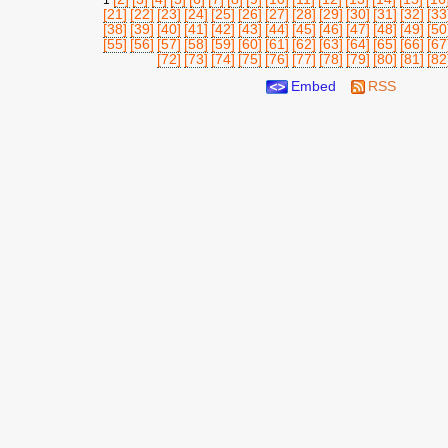
1
[21]
[22]
[23]
[24]
[25]
[26]
[27]
[28]
[29]
[30]
[31]
[32]
[33
[38]
[39]
[40]
[41]
[42]
[43]
[44]
[45]
[46]
[47]
[48]
[49]
[50
[55]
[56]
[57]
[58]
[59]
[60]
[61]
[62]
[63]
[64]
[65]
[66]
[67
[72]
[73]
[74]
[75]
[76]
[77]
[78]
[79]
[80]
[81]
[82
Embed
RSS