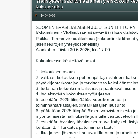
Yhdistyksen sääntömääräinen yleiskokous kev
kokouskutsu
#
10.06.2026
SUOMEN BRASILIALAISEN JUJUTSUN LIITTO RY
Kokouskutsu: Yhdistyksen sääntömääräinen yleisko
Paikka: Teams-virtuaalikokous (kokouslinkki lähetett
jäsenseurojen yhteysosoitteisiin)
Ajankohta: Tiistai 30.6.2026, klo 17.00
Kokouksessa käsiteltävät asiat:
1. kokouksen avaus
2. valitaan kokouksen puheenjohtaja, sihteeri, kaksi
pöytäkirjantarkastajaa ja tarvittaessa kaksi ääntenlas
3. todetaan kokouksen laillisuus ja päätösvaltaisuus
4. hyväksytään kokouksen työjärjestys
5. esitetään 2025 tilinpäätös, vuosikertomus ja
toiminnantarkastajien/tilintarkastajien lausunto
6. päätetään 2025 tilinpäätöksen vahvistamisesta j
myöntämisestä hallitukselle ja muille vastuuvelvollisil
7. esitetään hyväksyttäväksi seuraava lisäys yhdisty
kohtaan 2. ” Tarkoitus ja toiminnan laatu”:
- Liitto ja sen jäsenet sitoutuvat liikunnan ja urheilun 