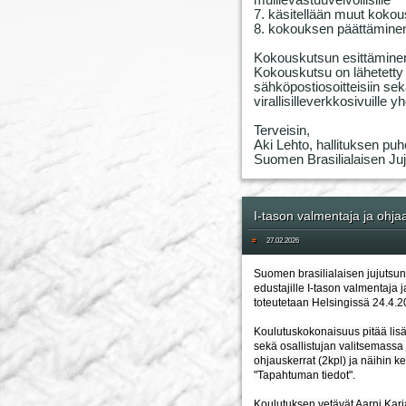
muillevastuuvelvollisille
7. käsitellään muut kokou
8. kokouksen päättämine
Kokouskutsun esittämine
Kokouskutsu on lähetetty l
sähköpostiosoitteisiin sekä 
virallisilleverkkosivuille
Terveisin,
Aki Lehto, hallituksen puh
Suomen Brasilialaisen Juju
I-tason valmentaja ja ohja
#
27.02.2026
Suomen brasilialaisen jujutsun 
edustajille I-tason valmentaja 
toteutetaan Helsingissä 24.4.2
Koulutuskokonaisuus pitää lisä
sekä osallistujan valitsemassa
ohjauskerrat (2kpl) ja näihin ker
"Tapahtuman tiedot".
Koulutuksen vetävät Aarni Karj