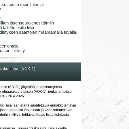
skutsussa mainitutasiat
n
n:
iiton jäsenseurojenesittämiin
laitettu esille liiton
 yhdistyksen sääntöjen määräämällä tavalla.
eenjohtaja
tsun Liitto ry
ajakoulutus (VOK-1)
liitto (SBJJL) järjestää jäsenseurojensa
ja ohjaajakoulutuksen (VOK-1), jonka lähijakso
026 - 26.4.2026.
ksi sisällään etänä suoritettavia ennakkotehtäviä
 jäsenseurassa lähijakson jälkeen toteutettavat
toihin liittyvät tehtävät. Katso lisää kohdasta
alainen ja Tuomas Vaskisalmi. Lähijaksolla