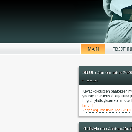
MAIN
FBJJF I
SBJJL sääntömuutos 202
#
22.07.2026
Kevät kokouksen päätöksen mu
yhdistysrekisterissä kirjattun
Löydät yhdistyksen voimassaol
lang=fi
(
https://bjjliitto.fi/vir_
Yhdistyksen sääntömääräi