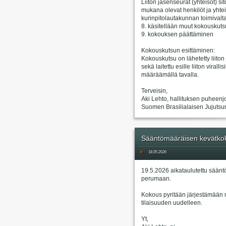
Liiton jäsenseurat (yhteisöt) s
mukana olevat henkilöt ja yhtei
kurinpitolautakunnan toimivalta
8. käsitellään muut kokouskuts
9. kokouksen päättäminen
Kokouskutsun esittäminen:
Kokouskutsu on lähetetty liiton
sekä laitettu esille liiton virall
määräämällä tavalla.
Terveisin,
Aki Lehto, hallituksen puheenj
Suomen Brasilialaisen Jujutsun 
Sääntömääräisen kevätkok
#
18.05.2026
19.5.2026 aikataulutettu säänt
perumaan.
Kokous pyritään järjestämään 
tilaisuuden uudelleen.
Yt,