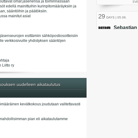
itouttavat omat jäsenensä ja toiminnassaan
söt edellä mainittuihin kurinpitomääräyksiin ja
an, sääntöihin ja päätöksiin.
ussa mainitut asiat
 jäsenseurojen esittämiin sähköpostiosoitteisiin
isille verkkosivuille yhdistyksen sääntöjen
ohtaja
Liitto ry
ouksen uudelleen aikataulutus
ömääräinen kevätkokous joudutaan valitettavasti
mahdollisimman pian eli aikataulutamme