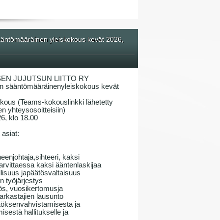
ntömääräinen yleiskokous kevät 2026,
EN JUJUTSUN LIITTO RY
n sääntömääräinenyleiskokous kevät
okous (Teams-kokouslinkki lähetetty
n yhteysosoitteisiin)
26, klo 18.00
asiat:
enjohtaja,sihteeri, kaksi
tarvittaessa kaksi ääntenlaskijaa
llisuus japäätösvaltaisuus
 työjärjestys
tös, vuosikertomusja
tarkastajien lausunto
ätöksenvahvistamisesta ja
estä hallitukselle ja