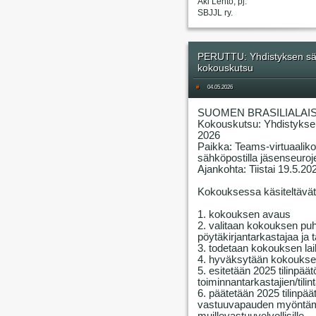
Aki Lehto, pj.
SBJJL ry.
PERUTTU: Yhdistyksen sää
kokouskutsu
#
04.05.2026
SUOMEN BRASILIALAIS
Kokouskutsu: Yhdistykse
2026
Paikka: Teams-virtuaalik
sähköpostilla jäsenseuroje
Ajankohta: Tiistai 19.5.20
Kokouksessa käsiteltävät 
1. kokouksen avaus
2. valitaan kokouksen puhe
pöytäkirjantarkastajaa ja 
3. todetaan kokouksen lai
4. hyväksytään kokouksen
5. esitetään 2025 tilinpää
toiminnantarkastajien/tilin
6. päätetään 2025 tilinpä
vastuuvapauden myöntämis