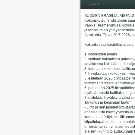
#
10.06.2026
SUOMEN BRASILIALAISEN JU
Kokouskutsu: Yhdistyksen sää
Paikka: Teams-virtuaalikokous (
jäsenseurojen yhteysosoitteisii
Ajankohta: Tiistai 30.6.2026, k
Kokouksessa käsiteltävät asiat
1. kokouksen avaus
2. valitaan kokouksen puheenjoh
tarvittaessa kaksi ääntenlaskij
3. todetaan kokouksen laillisuu
4. hyväksytään kokouksen työjä
5. esitetään 2025 tilinpäätös, 
toiminnantarkastajien/tilintarka
6. päätetään 2025 tilinpäätök
myöntämisestä hallitukselle ja m
7. esitetään hyväksyttäväksi se
Tarkoitus ja toiminnan laatu”:
- Liitto ja sen jäsenet sitoutuv
epäasiallista käyttäytymistä ja
kurinpitomääräyksiin; liikunnan 
kilpailutapahtumien manipuloin
urheiluyhteisön yhteisen eett
alaisen) kurinpitolautakunnan t