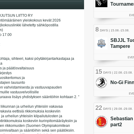
JUTSUN LIITTO RY
ntömääräinen yleiskokous kevät 2026
kokouslinkki lähetetty sähköpostilla
n)
lo 17.00
:
taja, sihteeri, kaksi pöytäkirjantarkastajaa ja
aa
s ja päätösvaltaisuus
rjestys
vuosikertomus ja
stajien lausunto
sen vahvistamisesta ja vastuuvapauden
uille vastuuvelvollisille
uraava lisäys yhdistyksen sääntöihin kohtaan 2. ”
at liikunnan ja urheilun yhteisiin vakavaa
 vakavia eettisiä rikkomuksia koskeviin
ja urheilun yhteisiin kilpailutulosten ja
tirikkomuksia koskeviin kurinpitomääräyksiin ja
isten rikkomusten (Suomen Olympiakomitean
oimivaltaan ja sääntöihin sekä sen päätöksiin.