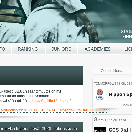
NFO
RANKING
JUNIORS
ACADEMIES
LIC
6
kaisesti SBJJLn sääntömuutos on nyt
a ja sääntömuutos astuu voimaan.
evat säännöt täältä:
https://bjjliitto.fi/info.php?
tied/SBJJL%20yhdistyksen%20s%C3%A4%C3%A4nn%C3%B6t%202026.pdf
)
nen yleiskokous kevät 2026, kokouskutsu