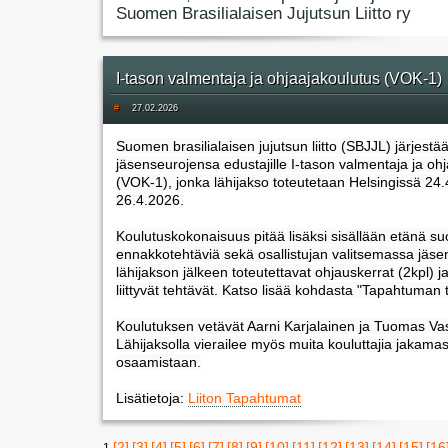
Suomen Brasilialaisen Jujutsun Liitto ry
I-tason valmentaja ja ohjaajakoulutus (VOK-1)
#
27.02.2026
Suomen brasilialaisen jujutsun liitto (SBJJL) järjestä
jäsenseurojensa edustajille I-tason valmentaja ja oh
(VOK-1), jonka lähijakso toteutetaan Helsingissä 24.
26.4.2026.
Koulutuskokonaisuus pitää lisäksi sisällään etänä suo
ennakkotehtäviä sekä osallistujan valitsemassa jäs
lähijakson jälkeen toteutettavat ohjauskerrat (2kpl) ja
liittyvät tehtävät. Katso lisää kohdasta "Tapahtuman t
Koulutuksen vetävät Aarni Karjalainen ja Tuomas Vas
Lähijaksolla vierailee myös muita kouluttajia jakama
osaamistaan.
Lisätietoja:
Liiton Tapahtumat
[2]
[3]
[4]
[5]
[6]
[7]
[8]
[9]
[10]
[11]
[12]
[13]
[14]
[15]
[16