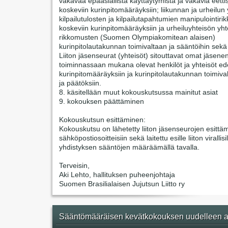
vakavaa epäasiallista käyttäytymistä ja vakavia eetti
koskeviin kurinpitomääräyksiin; liikunnan ja urheilun 
kilpailutulosten ja kilpailutapahtumien manipulointir
koskeviin kurinpitomääräyksiin ja urheiluyhteisön yht
rikkomusten (Suomen Olympiakomitean alaisen)
kurinpitolautakunnan toimivaltaan ja sääntöihin sekä
Liiton jäsenseurat (yhteisöt) sitouttavat omat jäsene
toiminnassaan mukana olevat henkilöt ja yhteisöt ede
kurinpitomääräyksiin ja kurinpitolautakunnan toimiva
ja päätöksiin.
8. käsitellään muut kokouskutsussa mainitut asiat
9. kokouksen päättäminen
Kokouskutsun esittäminen:
Kokouskutsu on lähetetty liiton jäsenseurojen esittäm
sähköpostiosoitteisiin sekä laitettu esille liiton virallisi
yhdistyksen sääntöjen määräämällä tavalla.
Terveisin,
Aki Lehto, hallituksen puheenjohtaja
Suomen Brasilialaisen Jujutsun Liitto ry
Sääntömääräisen kevätkokouksen uudelleen a