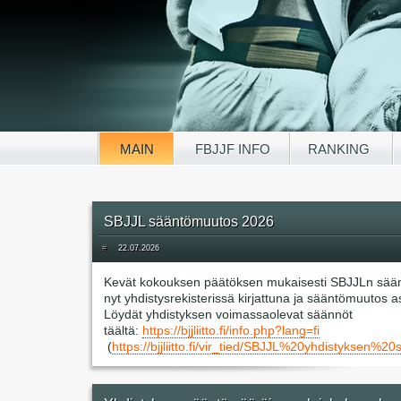
MAIN
FBJJF INFO
RANKING
SBJJL sääntömuutos 2026
#
22.07.2026
Kevät kokouksen päätöksen mukaisesti SBJJLn sää
nyt yhdistysrekisterissä kirjattuna ja sääntömuutos 
Löydät yhdistyksen voimassaolevat säännöt
täältä:
https://bjjliitto.fi/info.php?lang=fi
(
https://bjjliitto.fi/vir_tied/SBJJL%20yhdisty