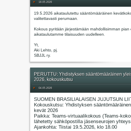
#
18.05.2026
19.5.2026 aikataulutettu sääntömääräinen kevätkok
valitettavasti perumaan.
Kokous pyritään järjestämään mahdollisimman pian e
aikataulutamme tilaisuuden uudelleen.
Yt,
Aki Lehto, pj.
SBJJL ry.
PERUTTU: Yhdistyksen sääntömääräinen ylei
2026, kokouskutsu
#
04.05.2026
SUOMEN BRASILIALAISEN JUJUTSUN LII
Kokouskutsu: Yhdistyksen sääntömääräinen
kevät 2026
Paikka: Teams-virtuaalikokous (Teams-koko
lähetetty sähköpostilla jäsenseurojen yhteyso
Ajankohta: Tiistai 19.5.2026, klo 18.00