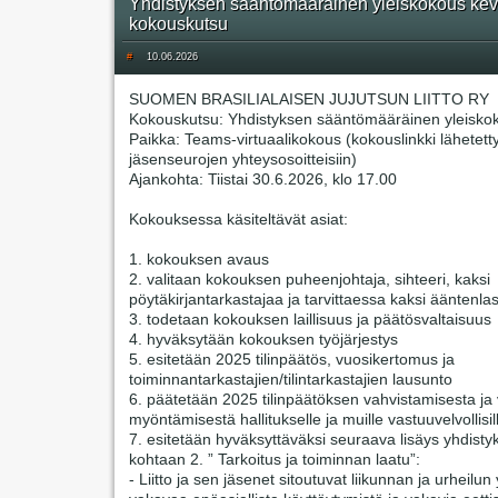
Yhdistyksen sääntömääräinen yleiskokous kev
kokouskutsu
#
10.06.2026
SUOMEN BRASILIALAISEN JUJUTSUN LIITTO RY
Kokouskutsu: Yhdistyksen sääntömääräinen yleisko
Paikka: Teams-virtuaalikokous (kokouslinkki lähetett
jäsenseurojen yhteysosoitteisiin)
Ajankohta: Tiistai 30.6.2026, klo 17.00
Kokouksessa käsiteltävät asiat:
1. kokouksen avaus
2. valitaan kokouksen puheenjohtaja, sihteeri, kaksi
pöytäkirjantarkastajaa ja tarvittaessa kaksi ääntenlas
3. todetaan kokouksen laillisuus ja päätösvaltaisuus
4. hyväksytään kokouksen työjärjestys
5. esitetään 2025 tilinpäätös, vuosikertomus ja
toiminnantarkastajien/tilintarkastajien lausunto
6. päätetään 2025 tilinpäätöksen vahvistamisesta j
myöntämisestä hallitukselle ja muille vastuuvelvollisil
7. esitetään hyväksyttäväksi seuraava lisäys yhdisty
kohtaan 2. ” Tarkoitus ja toiminnan laatu”:
- Liitto ja sen jäsenet sitoutuvat liikunnan ja urheilun 