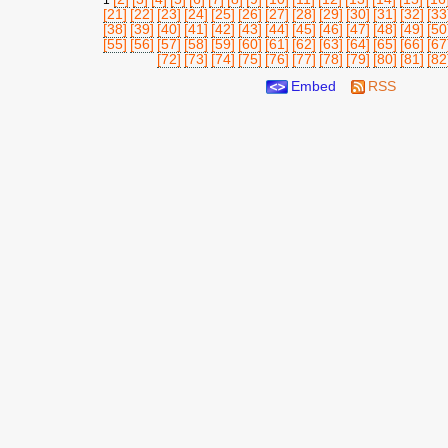
1
[21]
[22]
[23]
[24]
[25]
[26]
[27]
[28]
[29]
[30]
[31]
[32]
[33
[38]
[39]
[40]
[41]
[42]
[43]
[44]
[45]
[46]
[47]
[48]
[49]
[50
[55]
[56]
[57]
[58]
[59]
[60]
[61]
[62]
[63]
[64]
[65]
[66]
[67
[72]
[73]
[74]
[75]
[76]
[77]
[78]
[79]
[80]
[81]
[82
Embed
RSS