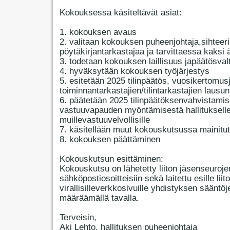
Kokouksessa käsiteltävät asiat:
1. kokouksen avaus
2. valitaan kokouksen puheenjohtaja,sihteeri
pöytäkirjantarkastajaa ja tarvittaessa kaksi 
3. todetaan kokouksen laillisuus japäätösval
4. hyväksytään kokouksen työjärjestys
5. esitetään 2025 tilinpäätös, vuosikertomus
toiminnantarkastajien/tilintarkastajien lausun
6. päätetään 2025 tilinpäätöksenvahvistamis
vastuuvapauden myöntämisestä hallitukselle
muillevastuuvelvollisille
7. käsitellään muut kokouskutsussa mainitut
8. kokouksen päättäminen
Kokouskutsun esittäminen:
Kokouskutsu on lähetetty liiton jäsenseuroje
sähköpostiosoitteisiin sekä laitettu esille liit
virallisilleverkkosivuille yhdistyksen sääntöj
määräämällä tavalla.
Terveisin,
Aki Lehto, hallituksen puheenjohtaja